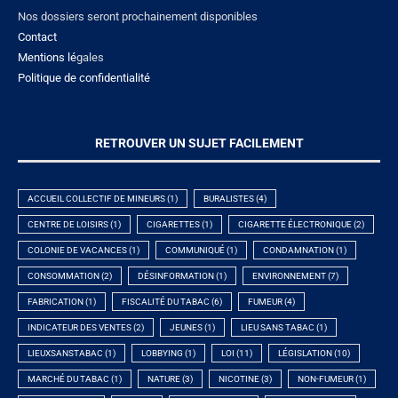
Nos dossiers seront prochainement disponibles
Contact
Mentions lé
gales
Politique de confidentialité
RETROUVER UN SUJET FACILEMENT
ACCUEIL COLLECTIF DE MINEURS
(1)
BURALISTES
(4)
CENTRE DE LOISIRS
(1)
CIGARETTES
(1)
CIGARETTE ÉLECTRONIQUE
(2)
COLONIE DE VACANCES
(1)
COMMUNIQUÉ
(1)
CONDAMNATION
(1)
CONSOMMATION
(2)
DÉSINFORMATION
(1)
ENVIRONNEMENT
(7)
FABRICATION
(1)
FISCALITÉ DU TABAC
(6)
FUMEUR
(4)
INDICATEUR DES VENTES
(2)
JEUNES
(1)
LIEU SANS TABAC
(1)
LIEUXSANSTABAC
(1)
LOBBYING
(1)
LOI
(11)
LÉGISLATION
(10)
MARCHÉ DU TABAC
(1)
NATURE
(3)
NICOTINE
(3)
NON-FUMEUR
(1)