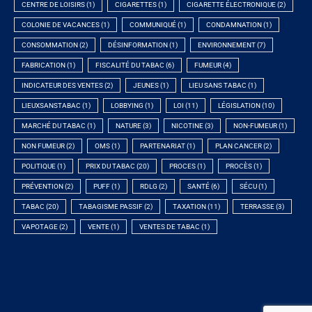
CENTRE DE LOISIRS
(1)
CIGARETTES
(1)
CIGARETTE ÉLECTRONIQUE
(2)
COLONIE DE VACANCES
(1)
COMMUNIQUÉ
(1)
CONDAMNATION
(1)
CONSOMMATION
(2)
DÉSINFORMATION
(1)
ENVIRONNEMENT
(7)
FABRICATION
(1)
FISCALITÉ DU TABAC
(6)
FUMEUR
(4)
INDICATEUR DES VENTES
(2)
JEUNES
(1)
LIEU SANS TABAC
(1)
LIEUXSANSTABAC
(1)
LOBBYING
(1)
LOI
(11)
LÉGISLATION
(10)
MARCHÉ DU TABAC
(1)
NATURE
(3)
NICOTINE
(3)
NON-FUMEUR
(1)
NON FUMEUR
(2)
OMS
(1)
PARTENARIAT
(1)
PLAN CANCER
(2)
POLITIQUE
(1)
PRIX DU TABAC
(20)
PROCES
(1)
PROCÈS
(1)
PRÉVENTION
(2)
PUFF
(1)
RDLG
(2)
SANTÉ
(6)
SÉCU
(1)
TABAC
(20)
TABAGISME PASSIF
(2)
TAXATION
(11)
TERRASSE
(3)
VAPOTAGE
(2)
VENTE
(1)
VENTES DE TABAC
(1)