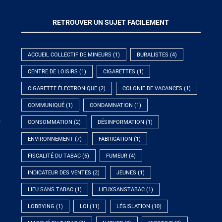
RETROUVER UN SUJET FACILEMENT
ACCUEIL COLLECTIF DE MINEURS
(1)
BURALISTES
(4)
CENTRE DE LOISIRS
(1)
CIGARETTES
(1)
CIGARETTE ÉLECTRONIQUE
(2)
COLONIE DE VACANCES
(1)
COMMUNIQUÉ
(1)
CONDAMNATION
(1)
e
CONSOMMATION
(2)
DÉSINFORMATION
(1)
ENVIRONNEMENT
(7)
FABRICATION
(1)
FISCALITÉ DU TABAC
(6)
FUMEUR
(4)
INDICATEUR DES VENTES
(2)
JEUNES
(1)
LIEU SANS TABAC
(1)
LIEUXSANSTABAC
(1)
LOBBYING
(1)
LOI
(11)
LÉGISLATION
(10)