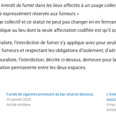
st interdit de fumer dans les lieux affectés à un usage coll
nts expressément réservés aux fumeurs
»
e collectif et ce statut ne peut pas changer en en fermant l
plique au lieu dont la seule affectation codifiée est qu’il so
uraliste, l’interdiction de fumer s’y applique avec pour se
eurs et respectant les obligations d’isolement, d’aérat
buraliste, l’interdiction, décrite ci-dessus, demeure pour l
paration permanente entre les deux espaces.
Fumée de cigarette provenant du bar situé en dessous.
L’inte
20 janvier 2025
associ
Article similaire
9 mai
Articl