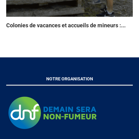
Colonies de vacances et accueils de mineurs :...
Ta
93
Di
À 
en
NOTRE ORGANISATION