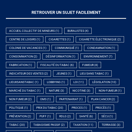
RETROUVER UN SUJET FACILEMENT
ACCUEIL COLLECTIF DE MINEURS
(1)
BURALISTES
(4)
CENTRE DE LOISIRS
(1)
CIGARETTES
(1)
CIGARETTE ÉLECTRONIQUE
(2)
COLONIE DE VACANCES
(1)
COMMUNIQUÉ
(1)
CONDAMNATION
(1)
CONSOMMATION
(2)
DÉSINFORMATION
(1)
ENVIRONNEMENT
(7)
FABRICATION
(1)
FISCALITÉ DU TABAC
(6)
FUMEUR
(4)
INDICATEUR DES VENTES
(2)
JEUNES
(1)
LIEU SANS TABAC
(1)
LIEUXSANSTABAC
(1)
LOBBYING
(1)
LOI
(11)
LÉGISLATION
(10)
MARCHÉ DU TABAC
(1)
NATURE
(3)
NICOTINE
(3)
NON-FUMEUR
(1)
NON FUMEUR
(2)
OMS
(1)
PARTENARIAT
(1)
PLAN CANCER
(2)
POLITIQUE
(1)
PRIX DU TABAC
(20)
PROCES
(1)
PROCÈS
(1)
PRÉVENTION
(2)
PUFF
(1)
RDLG
(2)
SANTÉ
(6)
SÉCU
(1)
TABAC
(20)
TABAGISME PASSIF
(2)
TAXATION
(11)
TERRASSE
(3)