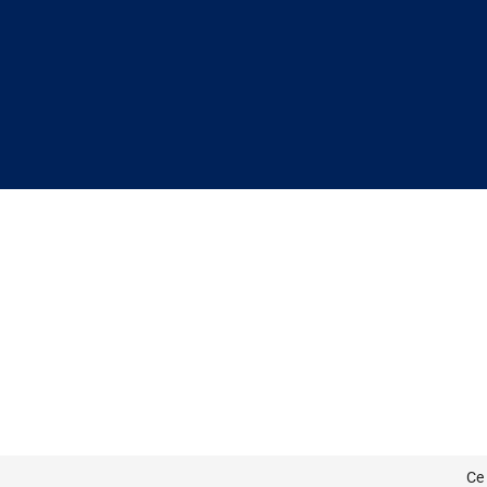
Ce 
Ce 