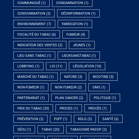
COMMUNIQUÉ
(1)
CONDAMNATION
(1)
e
CONSOMMATION
(2)
DÉSINFORMATION
(1)
ENVIRONNEMENT
(7)
FABRICATION
(1)
FISCALITÉ DU TABAC
(6)
FUMEUR
(4)
INDICATEUR DES VENTES
(2)
JEUNES
(1)
LIEU SANS TABAC
(1)
LIEUXSANSTABAC
(1)
LOBBYING
(1)
LOI
(11)
LÉGISLATION
(10)
MARCHÉ DU TABAC
(1)
NATURE
(3)
NICOTINE
(3)
NON-FUMEUR
(1)
NON FUMEUR
(2)
OMS
(1)
PARTENARIAT
(1)
PLAN CANCER
(2)
POLITIQUE
(1)
PRIX DU TABAC
(20)
PROCES
(1)
PROCÈS
(1)
PRÉVENTION
(2)
PUFF
(1)
RDLG
(2)
SANTÉ
(6)
SÉCU
(1)
TABAC
(20)
TABAGISME PASSIF
(2)