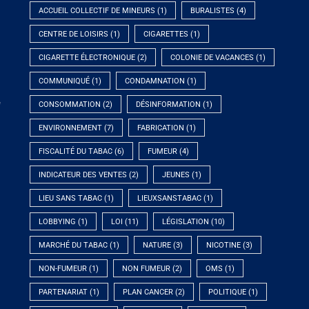
ACCUEIL COLLECTIF DE MINEURS
(1)
BURALISTES
(4)
CENTRE DE LOISIRS
(1)
CIGARETTES
(1)
CIGARETTE ÉLECTRONIQUE
(2)
COLONIE DE VACANCES
(1)
COMMUNIQUÉ
(1)
CONDAMNATION
(1)
e
CONSOMMATION
(2)
DÉSINFORMATION
(1)
ENVIRONNEMENT
(7)
FABRICATION
(1)
FISCALITÉ DU TABAC
(6)
FUMEUR
(4)
INDICATEUR DES VENTES
(2)
JEUNES
(1)
LIEU SANS TABAC
(1)
LIEUXSANSTABAC
(1)
LOBBYING
(1)
LOI
(11)
LÉGISLATION
(10)
MARCHÉ DU TABAC
(1)
NATURE
(3)
NICOTINE
(3)
NON-FUMEUR
(1)
NON FUMEUR
(2)
OMS
(1)
PARTENARIAT
(1)
PLAN CANCER
(2)
POLITIQUE
(1)