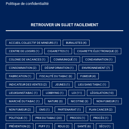
Politique de confidentialité
RETROUVER UN SUJET FACILEMENT
ACCUEIL COLLECTIF DE MINEURS
(1)
BURALISTES
(4)
CENTRE DE LOISIRS
(1)
CIGARETTES
(1)
CIGARETTE ÉLECTRONIQUE
(2)
COLONIE DE VACANCES
(1)
COMMUNIQUÉ
(1)
CONDAMNATION
(1)
CONSOMMATION
(2)
DÉSINFORMATION
(1)
ENVIRONNEMENT
(7)
FABRICATION
(1)
FISCALITÉ DU TABAC
(6)
FUMEUR
(4)
INDICATEUR DES VENTES
(2)
JEUNES
(1)
LIEU SANS TABAC
(1)
LIEUXSANSTABAC
(1)
LOBBYING
(1)
LOI
(11)
LÉGISLATION
(10)
MARCHÉ DU TABAC
(1)
NATURE
(3)
NICOTINE
(3)
NON-FUMEUR
(1)
NON FUMEUR
(2)
OMS
(1)
PARTENARIAT
(1)
PLAN CANCER
(2)
POLITIQUE
(1)
PRIX DU TABAC
(20)
PROCES
(1)
PROCÈS
(1)
PRÉVENTION
(2)
PUFF
(1)
RDLG
(2)
SANTÉ
(6)
SÉCU
(1)