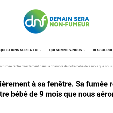
QUESTIONS SUR LA LOI
QUI SOMMES-NOUS
RESSOURC
a fumée rentre directement dans la chambre de notre bébé de 9 mois que nous a
èrement à sa fenêtre. Sa fumée r
re bébé de 9 mois que nous aéron