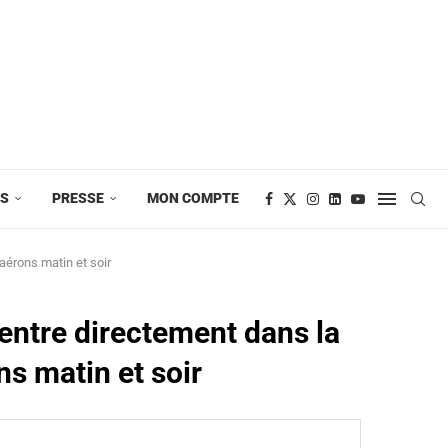
ES
PRESSE
MON COMPTE
érons matin et soir
entre directement dans la
s matin et soir