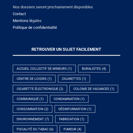
Nos dossiers seront prochainement disponibles
Contact
Mentions lé
gales
Politique de confidentialité
RETROUVER UN SUJET FACILEMENT
ACCUEIL COLLECTIF DE MINEURS
(1)
BURALISTES
(4)
CENTRE DE LOISIRS
(1)
CIGARETTES
(1)
CIGARETTE ÉLECTRONIQUE
(2)
COLONIE DE VACANCES
(1)
COMMUNIQUÉ
(1)
CONDAMNATION
(1)
e
CONSOMMATION
(2)
DÉSINFORMATION
(1)
ENVIRONNEMENT
(7)
FABRICATION
(1)
FISCALITÉ DU TABAC
(6)
FUMEUR
(4)