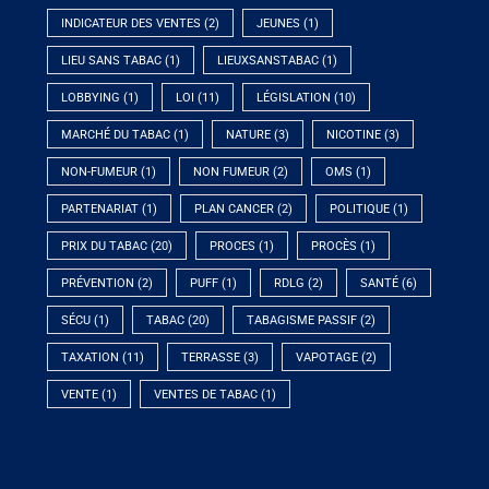
INDICATEUR DES VENTES
(2)
JEUNES
(1)
LIEU SANS TABAC
(1)
LIEUXSANSTABAC
(1)
LOBBYING
(1)
LOI
(11)
LÉGISLATION
(10)
MARCHÉ DU TABAC
(1)
NATURE
(3)
NICOTINE
(3)
NON-FUMEUR
(1)
NON FUMEUR
(2)
OMS
(1)
PARTENARIAT
(1)
PLAN CANCER
(2)
POLITIQUE
(1)
PRIX DU TABAC
(20)
PROCES
(1)
PROCÈS
(1)
PRÉVENTION
(2)
PUFF
(1)
RDLG
(2)
SANTÉ
(6)
SÉCU
(1)
TABAC
(20)
TABAGISME PASSIF
(2)
TAXATION
(11)
TERRASSE
(3)
VAPOTAGE
(2)
VENTE
(1)
VENTES DE TABAC
(1)