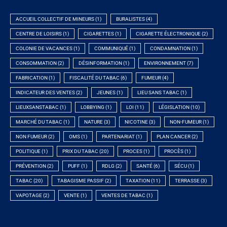
ACCUEIL COLLECTIF DE MINEURS
(1)
BURALISTES
(4)
CENTRE DE LOISIRS
(1)
CIGARETTES
(1)
CIGARETTE ÉLECTRONIQUE
(2)
COLONIE DE VACANCES
(1)
COMMUNIQUÉ
(1)
CONDAMNATION
(1)
CONSOMMATION
(2)
DÉSINFORMATION
(1)
ENVIRONNEMENT
(7)
FABRICATION
(1)
FISCALITÉ DU TABAC
(6)
FUMEUR
(4)
INDICATEUR DES VENTES
(2)
JEUNES
(1)
LIEU SANS TABAC
(1)
LIEUXSANSTABAC
(1)
LOBBYING
(1)
LOI
(11)
LÉGISLATION
(10)
MARCHÉ DU TABAC
(1)
NATURE
(3)
NICOTINE
(3)
NON-FUMEUR
(1)
NON FUMEUR
(2)
OMS
(1)
PARTENARIAT
(1)
PLAN CANCER
(2)
POLITIQUE
(1)
PRIX DU TABAC
(20)
PROCES
(1)
PROCÈS
(1)
PRÉVENTION
(2)
PUFF
(1)
RDLG
(2)
SANTÉ
(6)
SÉCU
(1)
TABAC
(20)
TABAGISME PASSIF
(2)
TAXATION
(11)
TERRASSE
(3)
VAPOTAGE
(2)
VENTE
(1)
VENTES DE TABAC
(1)