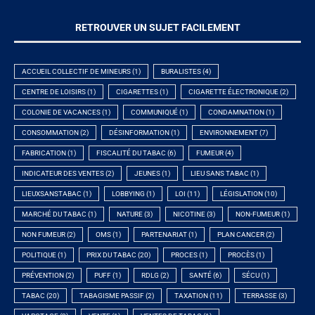
RETROUVER UN SUJET FACILEMENT
ACCUEIL COLLECTIF DE MINEURS
(1)
BURALISTES
(4)
CENTRE DE LOISIRS
(1)
CIGARETTES
(1)
CIGARETTE ÉLECTRONIQUE
(2)
COLONIE DE VACANCES
(1)
COMMUNIQUÉ
(1)
CONDAMNATION
(1)
CONSOMMATION
(2)
DÉSINFORMATION
(1)
ENVIRONNEMENT
(7)
FABRICATION
(1)
FISCALITÉ DU TABAC
(6)
FUMEUR
(4)
INDICATEUR DES VENTES
(2)
JEUNES
(1)
LIEU SANS TABAC
(1)
LIEUXSANSTABAC
(1)
LOBBYING
(1)
LOI
(11)
LÉGISLATION
(10)
MARCHÉ DU TABAC
(1)
NATURE
(3)
NICOTINE
(3)
NON-FUMEUR
(1)
NON FUMEUR
(2)
OMS
(1)
PARTENARIAT
(1)
PLAN CANCER
(2)
POLITIQUE
(1)
PRIX DU TABAC
(20)
PROCES
(1)
PROCÈS
(1)
PRÉVENTION
(2)
PUFF
(1)
RDLG
(2)
SANTÉ
(6)
SÉCU
(1)
TABAC
(20)
TABAGISME PASSIF
(2)
TAXATION
(11)
TERRASSE
(3)