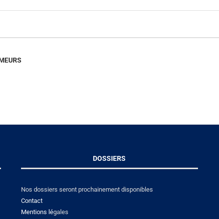
UMEURS
DOSSIERS
Nos dossiers seront prochainement disponibles
Contact
Mentions lé
gales