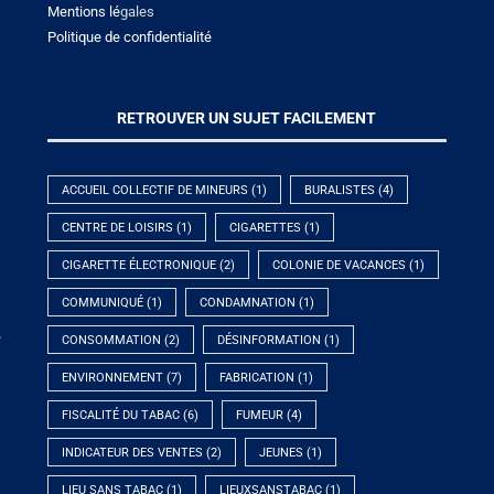
Mentions lé
gales
Politique de confidentialité
RETROUVER UN SUJET FACILEMENT
ACCUEIL COLLECTIF DE MINEURS
(1)
BURALISTES
(4)
CENTRE DE LOISIRS
(1)
CIGARETTES
(1)
CIGARETTE ÉLECTRONIQUE
(2)
COLONIE DE VACANCES
(1)
COMMUNIQUÉ
(1)
CONDAMNATION
(1)
e
CONSOMMATION
(2)
DÉSINFORMATION
(1)
ENVIRONNEMENT
(7)
FABRICATION
(1)
FISCALITÉ DU TABAC
(6)
FUMEUR
(4)
INDICATEUR DES VENTES
(2)
JEUNES
(1)
LIEU SANS TABAC
(1)
LIEUXSANSTABAC
(1)