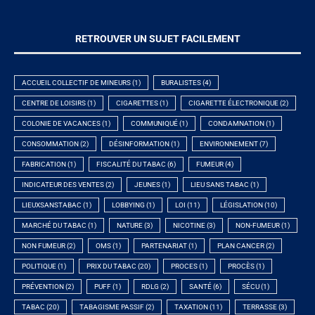
RETROUVER UN SUJET FACILEMENT
ACCUEIL COLLECTIF DE MINEURS
(1)
BURALISTES
(4)
CENTRE DE LOISIRS
(1)
CIGARETTES
(1)
CIGARETTE ÉLECTRONIQUE
(2)
COLONIE DE VACANCES
(1)
COMMUNIQUÉ
(1)
CONDAMNATION
(1)
CONSOMMATION
(2)
DÉSINFORMATION
(1)
ENVIRONNEMENT
(7)
FABRICATION
(1)
FISCALITÉ DU TABAC
(6)
FUMEUR
(4)
INDICATEUR DES VENTES
(2)
JEUNES
(1)
LIEU SANS TABAC
(1)
LIEUXSANSTABAC
(1)
LOBBYING
(1)
LOI
(11)
LÉGISLATION
(10)
MARCHÉ DU TABAC
(1)
NATURE
(3)
NICOTINE
(3)
NON-FUMEUR
(1)
NON FUMEUR
(2)
OMS
(1)
PARTENARIAT
(1)
PLAN CANCER
(2)
POLITIQUE
(1)
PRIX DU TABAC
(20)
PROCES
(1)
PROCÈS
(1)
PRÉVENTION
(2)
PUFF
(1)
RDLG
(2)
SANTÉ
(6)
SÉCU
(1)
TABAC
(20)
TABAGISME PASSIF
(2)
TAXATION
(11)
TERRASSE
(3)