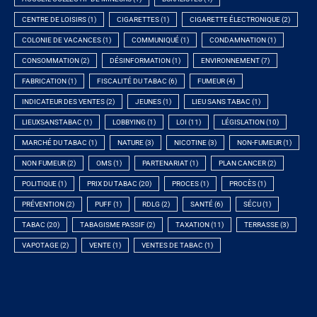
CENTRE DE LOISIRS
(1)
CIGARETTES
(1)
CIGARETTE ÉLECTRONIQUE
(2)
COLONIE DE VACANCES
(1)
COMMUNIQUÉ
(1)
CONDAMNATION
(1)
CONSOMMATION
(2)
DÉSINFORMATION
(1)
ENVIRONNEMENT
(7)
FABRICATION
(1)
FISCALITÉ DU TABAC
(6)
FUMEUR
(4)
INDICATEUR DES VENTES
(2)
JEUNES
(1)
LIEU SANS TABAC
(1)
LIEUXSANSTABAC
(1)
LOBBYING
(1)
LOI
(11)
LÉGISLATION
(10)
MARCHÉ DU TABAC
(1)
NATURE
(3)
NICOTINE
(3)
NON-FUMEUR
(1)
NON FUMEUR
(2)
OMS
(1)
PARTENARIAT
(1)
PLAN CANCER
(2)
POLITIQUE
(1)
PRIX DU TABAC
(20)
PROCES
(1)
PROCÈS
(1)
PRÉVENTION
(2)
PUFF
(1)
RDLG
(2)
SANTÉ
(6)
SÉCU
(1)
TABAC
(20)
TABAGISME PASSIF
(2)
TAXATION
(11)
TERRASSE
(3)
VAPOTAGE
(2)
VENTE
(1)
VENTES DE TABAC
(1)