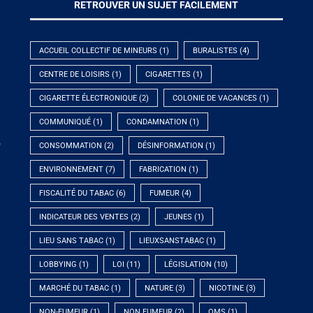
RETROUVER UN SUJET FACILEMENT
ACCUEIL COLLECTIF DE MINEURS
(1)
BURALISTES
(4)
CENTRE DE LOISIRS
(1)
CIGARETTES
(1)
CIGARETTE ÉLECTRONIQUE
(2)
COLONIE DE VACANCES
(1)
COMMUNIQUÉ
(1)
CONDAMNATION
(1)
e
CONSOMMATION
(2)
DÉSINFORMATION
(1)
ENVIRONNEMENT
(7)
FABRICATION
(1)
FISCALITÉ DU TABAC
(6)
FUMEUR
(4)
INDICATEUR DES VENTES
(2)
JEUNES
(1)
LIEU SANS TABAC
(1)
LIEUXSANSTABAC
(1)
LOBBYING
(1)
LOI
(11)
LÉGISLATION
(10)
MARCHÉ DU TABAC
(1)
NATURE
(3)
NICOTINE
(3)
NON-FUMEUR
(1)
NON FUMEUR
(2)
OMS
(1)