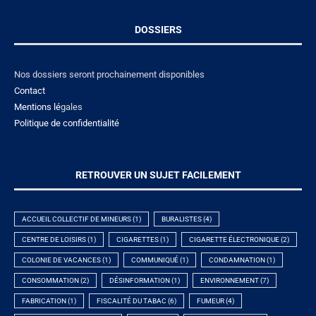
DOSSIERS
Nos dossiers seront prochainement disponibles
Contact
Mentions lé
gales
Politique de confidentialité
RETROUVER UN SUJET FACILEMENT
ACCUEIL COLLECTIF DE MINEURS
(1)
BURALISTES
(4)
CENTRE DE LOISIRS
(1)
CIGARETTES
(1)
CIGARETTE ÉLECTRONIQUE
(2)
COLONIE DE VACANCES
(1)
COMMUNIQUÉ
(1)
CONDAMNATION
(1)
CONSOMMATION
(2)
DÉSINFORMATION
(1)
ENVIRONNEMENT
(7)
FABRICATION
(1)
FISCALITÉ DU TABAC
(6)
FUMEUR
(4)