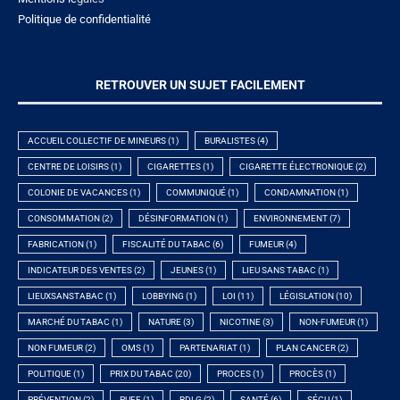
Politique de confidentialité
RETROUVER UN SUJET FACILEMENT
ACCUEIL COLLECTIF DE MINEURS
(1)
BURALISTES
(4)
CENTRE DE LOISIRS
(1)
CIGARETTES
(1)
CIGARETTE ÉLECTRONIQUE
(2)
COLONIE DE VACANCES
(1)
COMMUNIQUÉ
(1)
CONDAMNATION
(1)
CONSOMMATION
(2)
DÉSINFORMATION
(1)
ENVIRONNEMENT
(7)
FABRICATION
(1)
FISCALITÉ DU TABAC
(6)
FUMEUR
(4)
INDICATEUR DES VENTES
(2)
JEUNES
(1)
LIEU SANS TABAC
(1)
LIEUXSANSTABAC
(1)
LOBBYING
(1)
LOI
(11)
LÉGISLATION
(10)
MARCHÉ DU TABAC
(1)
NATURE
(3)
NICOTINE
(3)
NON-FUMEUR
(1)
NON FUMEUR
(2)
OMS
(1)
PARTENARIAT
(1)
PLAN CANCER
(2)
POLITIQUE
(1)
PRIX DU TABAC
(20)
PROCES
(1)
PROCÈS
(1)
PRÉVENTION
(2)
PUFF
(1)
RDLG
(2)
SANTÉ
(6)
SÉCU
(1)