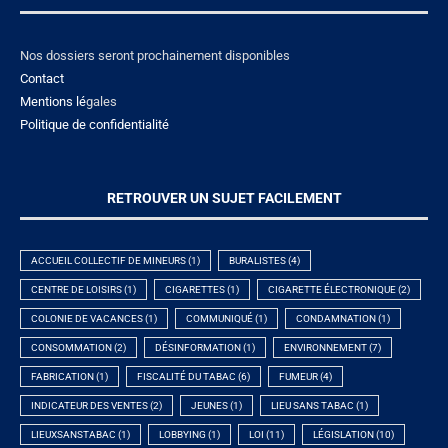
Nos dossiers seront prochainement disponibles
Contact
Mentions lé
gales
Politique de confidentialité
RETROUVER UN SUJET FACILEMENT
ACCUEIL COLLECTIF DE MINEURS
(1)
BURALISTES
(4)
CENTRE DE LOISIRS
(1)
CIGARETTES
(1)
CIGARETTE ÉLECTRONIQUE
(2)
COLONIE DE VACANCES
(1)
COMMUNIQUÉ
(1)
CONDAMNATION
(1)
CONSOMMATION
(2)
DÉSINFORMATION
(1)
ENVIRONNEMENT
(7)
FABRICATION
(1)
FISCALITÉ DU TABAC
(6)
FUMEUR
(4)
INDICATEUR DES VENTES
(2)
JEUNES
(1)
LIEU SANS TABAC
(1)
LIEUXSANSTABAC
(1)
LOBBYING
(1)
LOI
(11)
LÉGISLATION
(10)