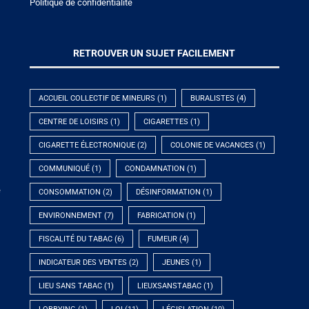
Politique de confidentialité
RETROUVER UN SUJET FACILEMENT
ACCUEIL COLLECTIF DE MINEURS
(1)
BURALISTES
(4)
CENTRE DE LOISIRS
(1)
CIGARETTES
(1)
CIGARETTE ÉLECTRONIQUE
(2)
COLONIE DE VACANCES
(1)
COMMUNIQUÉ
(1)
CONDAMNATION
(1)
e
CONSOMMATION
(2)
DÉSINFORMATION
(1)
ENVIRONNEMENT
(7)
FABRICATION
(1)
FISCALITÉ DU TABAC
(6)
FUMEUR
(4)
INDICATEUR DES VENTES
(2)
JEUNES
(1)
LIEU SANS TABAC
(1)
LIEUXSANSTABAC
(1)