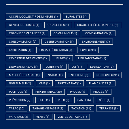
ACCUEIL COLLECTIF DE MINEURS
(1)
BURALISTES
(4)
CENTRE DE LOISIRS
(1)
CIGARETTES
(1)
CIGARETTE ÉLECTRONIQUE
(2)
COLONIE DE VACANCES
(1)
COMMUNIQUÉ
(1)
CONDAMNATION
(1)
CONSOMMATION
(2)
DÉSINFORMATION
(1)
ENVIRONNEMENT
(7)
FABRICATION
(1)
FISCALITÉ DU TABAC
(6)
FUMEUR
(4)
INDICATEUR DES VENTES
(2)
JEUNES
(1)
LIEU SANS TABAC
(1)
LIEUXSANSTABAC
(1)
LOBBYING
(1)
LOI
(11)
LÉGISLATION
(10)
MARCHÉ DU TABAC
(1)
NATURE
(3)
NICOTINE
(3)
NON-FUMEUR
(1)
NON FUMEUR
(2)
OMS
(1)
PARTENARIAT
(1)
PLAN CANCER
(2)
POLITIQUE
(1)
PRIX DU TABAC
(20)
PROCES
(1)
PROCÈS
(1)
PRÉVENTION
(2)
PUFF
(1)
RDLG
(2)
SANTÉ
(6)
SÉCU
(1)
TABAC
(20)
TABAGISME PASSIF
(2)
TAXATION
(11)
TERRASSE
(3)
VAPOTAGE
(2)
VENTE
(1)
VENTES DE TABAC
(1)