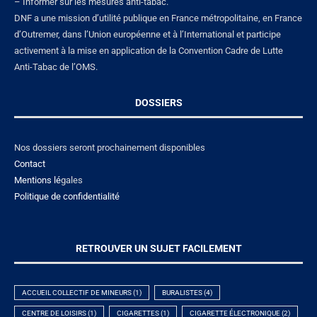
– Informer sur les mesures anti-tabac.
DNF a une mission d’utilité publique en France métropolitaine, en France
d’Outremer, dans l’Union européenne et à l’International et participe
activement à la mise en application de la Convention Cadre de Lutte
Anti-Tabac de l’OMS.
DOSSIERS
Nos dossiers seront prochainement disponibles
Contact
Mentions lé
gales
Politique de confidentialité
RETROUVER UN SUJET FACILEMENT
ACCUEIL COLLECTIF DE MINEURS
(1)
BURALISTES
(4)
CENTRE DE LOISIRS
(1)
CIGARETTES
(1)
CIGARETTE ÉLECTRONIQUE
(2)