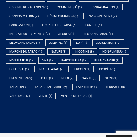
COLONIE DE VACANCES
(1)
COMMUNIQUÉ
(1)
CONDAMNATION
(1)
CONSOMMATION
(2)
DÉSINFORMATION
(1)
ENVIRONNEMENT
(7)
FABRICATION
(1)
FISCALITÉ DU TABAC
(6)
FUMEUR
(4)
INDICATEUR DES VENTES
(2)
JEUNES
(1)
LIEU SANS TABAC
(1)
LIEUXSANSTABAC
(1)
LOBBYING
(1)
LOI
(11)
LÉGISLATION
(10)
MARCHÉ DU TABAC
(1)
NATURE
(3)
NICOTINE
(3)
NON-FUMEUR
(1)
NON FUMEUR
(2)
OMS
(1)
PARTENARIAT
(1)
PLAN CANCER
(2)
POLITIQUE
(1)
PRIX DU TABAC
(20)
PROCES
(1)
PROCÈS
(1)
PRÉVENTION
(2)
PUFF
(1)
RDLG
(2)
SANTÉ
(6)
SÉCU
(1)
TABAC
(20)
TABAGISME PASSIF
(2)
TAXATION
(11)
TERRASSE
(3)
VAPOTAGE
(2)
VENTE
(1)
VENTES DE TABAC
(1)