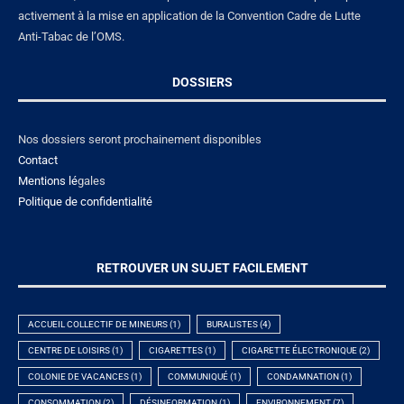
activement à la mise en application de la Convention Cadre de Lutte
Anti-Tabac de l’OMS.
DOSSIERS
Nos dossiers seront prochainement disponibles
Contact
Mentions lé
gales
Politique de confidentialité
RETROUVER UN SUJET FACILEMENT
ACCUEIL COLLECTIF DE MINEURS
(1)
BURALISTES
(4)
CENTRE DE LOISIRS
(1)
CIGARETTES
(1)
CIGARETTE ÉLECTRONIQUE
(2)
COLONIE DE VACANCES
(1)
COMMUNIQUÉ
(1)
CONDAMNATION
(1)
CONSOMMATION
(2)
DÉSINFORMATION
(1)
ENVIRONNEMENT
(7)