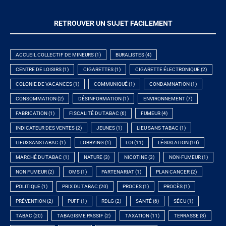
RETROUVER UN SUJET FACILEMENT
ACCUEIL COLLECTIF DE MINEURS
(1)
BURALISTES
(4)
CENTRE DE LOISIRS
(1)
CIGARETTES
(1)
CIGARETTE ÉLECTRONIQUE
(2)
COLONIE DE VACANCES
(1)
COMMUNIQUÉ
(1)
CONDAMNATION
(1)
CONSOMMATION
(2)
DÉSINFORMATION
(1)
ENVIRONNEMENT
(7)
FABRICATION
(1)
FISCALITÉ DU TABAC
(6)
FUMEUR
(4)
INDICATEUR DES VENTES
(2)
JEUNES
(1)
LIEU SANS TABAC
(1)
LIEUXSANSTABAC
(1)
LOBBYING
(1)
LOI
(11)
LÉGISLATION
(10)
MARCHÉ DU TABAC
(1)
NATURE
(3)
NICOTINE
(3)
NON-FUMEUR
(1)
NON FUMEUR
(2)
OMS
(1)
PARTENARIAT
(1)
PLAN CANCER
(2)
POLITIQUE
(1)
PRIX DU TABAC
(20)
PROCES
(1)
PROCÈS
(1)
PRÉVENTION
(2)
PUFF
(1)
RDLG
(2)
SANTÉ
(6)
SÉCU
(1)
TABAC
(20)
TABAGISME PASSIF
(2)
TAXATION
(11)
TERRASSE
(3)