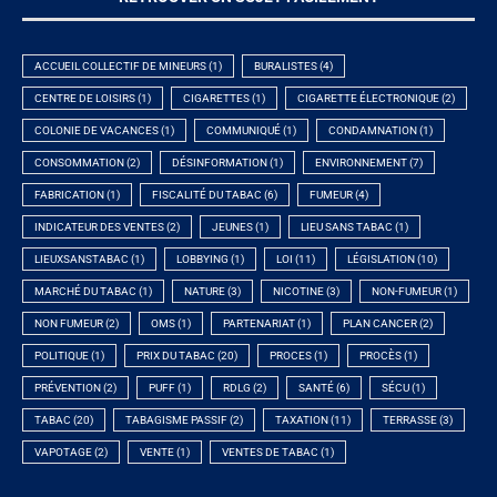
ACCUEIL COLLECTIF DE MINEURS
(1)
BURALISTES
(4)
CENTRE DE LOISIRS
(1)
CIGARETTES
(1)
CIGARETTE ÉLECTRONIQUE
(2)
COLONIE DE VACANCES
(1)
COMMUNIQUÉ
(1)
CONDAMNATION
(1)
CONSOMMATION
(2)
DÉSINFORMATION
(1)
ENVIRONNEMENT
(7)
FABRICATION
(1)
FISCALITÉ DU TABAC
(6)
FUMEUR
(4)
INDICATEUR DES VENTES
(2)
JEUNES
(1)
LIEU SANS TABAC
(1)
LIEUXSANSTABAC
(1)
LOBBYING
(1)
LOI
(11)
LÉGISLATION
(10)
MARCHÉ DU TABAC
(1)
NATURE
(3)
NICOTINE
(3)
NON-FUMEUR
(1)
NON FUMEUR
(2)
OMS
(1)
PARTENARIAT
(1)
PLAN CANCER
(2)
POLITIQUE
(1)
PRIX DU TABAC
(20)
PROCES
(1)
PROCÈS
(1)
PRÉVENTION
(2)
PUFF
(1)
RDLG
(2)
SANTÉ
(6)
SÉCU
(1)
TABAC
(20)
TABAGISME PASSIF
(2)
TAXATION
(11)
TERRASSE
(3)
VAPOTAGE
(2)
VENTE
(1)
VENTES DE TABAC
(1)