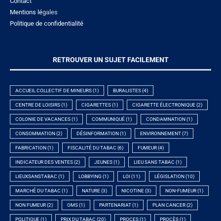
Contact
Mentions lé
gales
Politique de confidentialité
RETROUVER UN SUJET FACILEMENT
ACCUEIL COLLECTIF DE MINEURS
(1)
BURALISTES
(4)
CENTRE DE LOISIRS
(1)
CIGARETTES
(1)
CIGARETTE ÉLECTRONIQUE
(2)
COLONIE DE VACANCES
(1)
COMMUNIQUÉ
(1)
CONDAMNATION
(1)
CONSOMMATION
(2)
DÉSINFORMATION
(1)
ENVIRONNEMENT
(7)
FABRICATION
(1)
FISCALITÉ DU TABAC
(6)
FUMEUR
(4)
INDICATEUR DES VENTES
(2)
JEUNES
(1)
LIEU SANS TABAC
(1)
LIEUXSANSTABAC
(1)
LOBBYING
(1)
LOI
(11)
LÉGISLATION
(10)
MARCHÉ DU TABAC
(1)
NATURE
(3)
NICOTINE
(3)
NON-FUMEUR
(1)
NON FUMEUR
(2)
OMS
(1)
PARTENARIAT
(1)
PLAN CANCER
(2)
POLITIQUE
(1)
PRIX DU TABAC
(20)
PROCES
(1)
PROCÈS
(1)