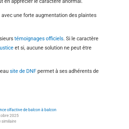
ut en apprécier le caractère anormal.
 avec une forte augmentation des plaintes
usieurs
témoignages officiels
. Si le caractère
justice
et si, aucune solution ne peut être
uveau
site de DNF
permet à ses adhérents de
nce olfactive de balcon à balcon
tobre 2025
e similaire