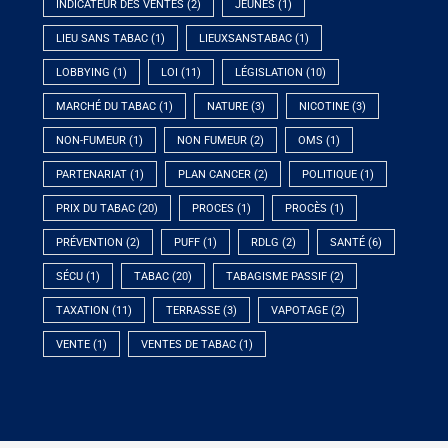
INDICATEUR DES VENTES
(2)
JEUNES
(1)
LIEU SANS TABAC
(1)
LIEUXSANSTABAC
(1)
LOBBYING
(1)
LOI
(11)
LÉGISLATION
(10)
MARCHÉ DU TABAC
(1)
NATURE
(3)
NICOTINE
(3)
NON-FUMEUR
(1)
NON FUMEUR
(2)
OMS
(1)
PARTENARIAT
(1)
PLAN CANCER
(2)
POLITIQUE
(1)
PRIX DU TABAC
(20)
PROCES
(1)
PROCÈS
(1)
PRÉVENTION
(2)
PUFF
(1)
RDLG
(2)
SANTÉ
(6)
SÉCU
(1)
TABAC
(20)
TABAGISME PASSIF
(2)
TAXATION
(11)
TERRASSE
(3)
VAPOTAGE
(2)
VENTE
(1)
VENTES DE TABAC
(1)