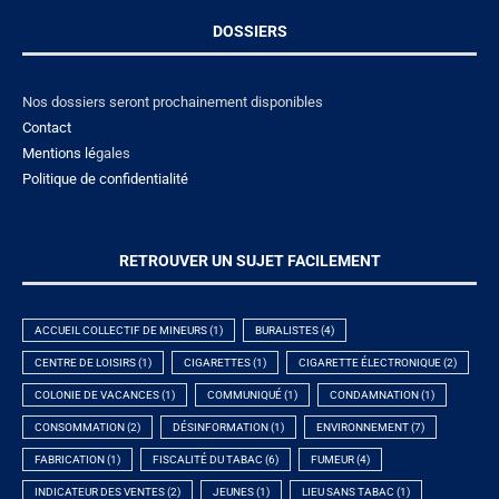
DOSSIERS
Nos dossiers seront prochainement disponibles
Contact
Mentions lé
gales
Politique de confidentialité
RETROUVER UN SUJET FACILEMENT
ACCUEIL COLLECTIF DE MINEURS
(1)
BURALISTES
(4)
CENTRE DE LOISIRS
(1)
CIGARETTES
(1)
CIGARETTE ÉLECTRONIQUE
(2)
COLONIE DE VACANCES
(1)
COMMUNIQUÉ
(1)
CONDAMNATION
(1)
CONSOMMATION
(2)
DÉSINFORMATION
(1)
ENVIRONNEMENT
(7)
FABRICATION
(1)
FISCALITÉ DU TABAC
(6)
FUMEUR
(4)
INDICATEUR DES VENTES
(2)
JEUNES
(1)
LIEU SANS TABAC
(1)