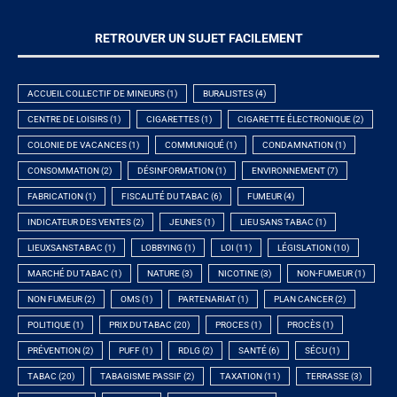
RETROUVER UN SUJET FACILEMENT
ACCUEIL COLLECTIF DE MINEURS
(1)
BURALISTES
(4)
CENTRE DE LOISIRS
(1)
CIGARETTES
(1)
CIGARETTE ÉLECTRONIQUE
(2)
COLONIE DE VACANCES
(1)
COMMUNIQUÉ
(1)
CONDAMNATION
(1)
CONSOMMATION
(2)
DÉSINFORMATION
(1)
ENVIRONNEMENT
(7)
FABRICATION
(1)
FISCALITÉ DU TABAC
(6)
FUMEUR
(4)
INDICATEUR DES VENTES
(2)
JEUNES
(1)
LIEU SANS TABAC
(1)
LIEUXSANSTABAC
(1)
LOBBYING
(1)
LOI
(11)
LÉGISLATION
(10)
MARCHÉ DU TABAC
(1)
NATURE
(3)
NICOTINE
(3)
NON-FUMEUR
(1)
NON FUMEUR
(2)
OMS
(1)
PARTENARIAT
(1)
PLAN CANCER
(2)
POLITIQUE
(1)
PRIX DU TABAC
(20)
PROCES
(1)
PROCÈS
(1)
PRÉVENTION
(2)
PUFF
(1)
RDLG
(2)
SANTÉ
(6)
SÉCU
(1)
TABAC
(20)
TABAGISME PASSIF
(2)
TAXATION
(11)
TERRASSE
(3)