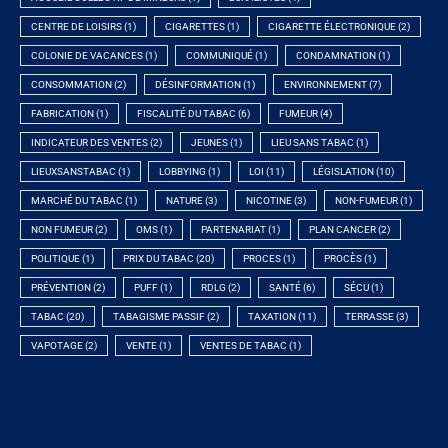
CENTRE DE LOISIRS
(1)
CIGARETTES
(1)
CIGARETTE ÉLECTRONIQUE
(2)
COLONIE DE VACANCES
(1)
COMMUNIQUÉ
(1)
CONDAMNATION
(1)
CONSOMMATION
(2)
DÉSINFORMATION
(1)
ENVIRONNEMENT
(7)
FABRICATION
(1)
FISCALITÉ DU TABAC
(6)
FUMEUR
(4)
INDICATEUR DES VENTES
(2)
JEUNES
(1)
LIEU SANS TABAC
(1)
LIEUXSANSTABAC
(1)
LOBBYING
(1)
LOI
(11)
LÉGISLATION
(10)
MARCHÉ DU TABAC
(1)
NATURE
(3)
NICOTINE
(3)
NON-FUMEUR
(1)
NON FUMEUR
(2)
OMS
(1)
PARTENARIAT
(1)
PLAN CANCER
(2)
POLITIQUE
(1)
PRIX DU TABAC
(20)
PROCES
(1)
PROCÈS
(1)
PRÉVENTION
(2)
PUFF
(1)
RDLG
(2)
SANTÉ
(6)
SÉCU
(1)
TABAC
(20)
TABAGISME PASSIF
(2)
TAXATION
(11)
TERRASSE
(3)
VAPOTAGE
(2)
VENTE
(1)
VENTES DE TABAC
(1)