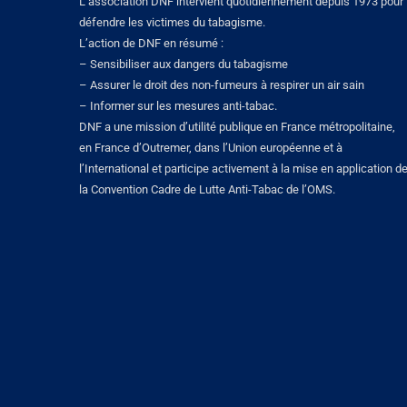
L’association DNF intervient quotidiennement depuis 1973 pour
défendre les victimes du tabagisme.
L’action de DNF en résumé :
– Sensibiliser aux dangers du tabagisme
– Assurer le droit des non-fumeurs à respirer un air sain
– Informer sur les mesures anti-tabac.
DNF a une mission d’utilité publique en France métropolitaine,
en France d’Outremer, dans l’Union européenne et à
l’International et participe activement à la mise en application d
la Convention Cadre de Lutte Anti-Tabac de l’OMS.