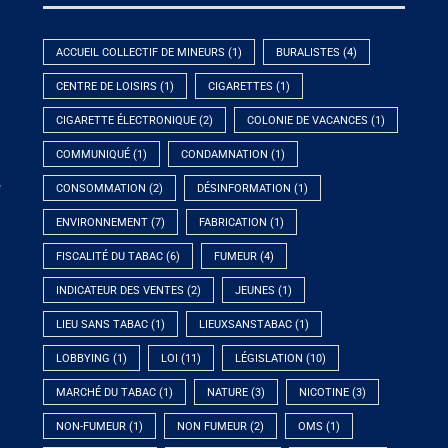
ACCUEIL COLLECTIF DE MINEURS
(1)
BURALISTES
(4)
CENTRE DE LOISIRS
(1)
CIGARETTES
(1)
CIGARETTE ÉLECTRONIQUE
(2)
COLONIE DE VACANCES
(1)
COMMUNIQUÉ
(1)
CONDAMNATION
(1)
e
CONSOMMATION
(2)
DÉSINFORMATION
(1)
ENVIRONNEMENT
(7)
FABRICATION
(1)
FISCALITÉ DU TABAC
(6)
FUMEUR
(4)
INDICATEUR DES VENTES
(2)
JEUNES
(1)
LIEU SANS TABAC
(1)
LIEUXSANSTABAC
(1)
LOBBYING
(1)
LOI
(11)
LÉGISLATION
(10)
MARCHÉ DU TABAC
(1)
NATURE
(3)
NICOTINE
(3)
NON-FUMEUR
(1)
NON FUMEUR
(2)
OMS
(1)