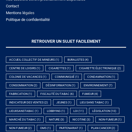
Contact
Mentions lé
gales
Politique de confidentialité
RETROUVER UN SUJET FACILEMENT
ACCUEIL COLLECTIF DE MINEURS
(1)
BURALISTES
(4)
CENTRE DE LOISIRS
(1)
CIGARETTES
(1)
CIGARETTE ÉLECTRONIQUE
(2)
COLONIE DE VACANCES
(1)
COMMUNIQUÉ
(1)
CONDAMNATION
(1)
CONSOMMATION
(2)
DÉSINFORMATION
(1)
ENVIRONNEMENT
(7)
FABRICATION
(1)
FISCALITÉ DU TABAC
(6)
FUMEUR
(4)
INDICATEUR DES VENTES
(2)
JEUNES
(1)
LIEU SANS TABAC
(1)
LIEUXSANSTABAC
(1)
LOBBYING
(1)
LOI
(11)
LÉGISLATION
(10)
MARCHÉ DU TABAC
(1)
NATURE
(3)
NICOTINE
(3)
NON-FUMEUR
(1)
NON FUMEUR
(2)
OMS
(1)
PARTENARIAT
(1)
PLAN CANCER
(2)