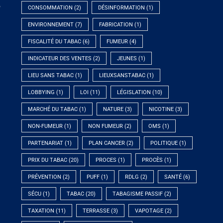
e
CONSOMMATION
(2)
DÉSINFORMATION
(1)
ENVIRONNEMENT
(7)
FABRICATION
(1)
FISCALITÉ DU TABAC
(6)
FUMEUR
(4)
INDICATEUR DES VENTES
(2)
JEUNES
(1)
LIEU SANS TABAC
(1)
LIEUXSANSTABAC
(1)
LOBBYING
(1)
LOI
(11)
LÉGISLATION
(10)
MARCHÉ DU TABAC
(1)
NATURE
(3)
NICOTINE
(3)
NON-FUMEUR
(1)
NON FUMEUR
(2)
OMS
(1)
PARTENARIAT
(1)
PLAN CANCER
(2)
POLITIQUE
(1)
PRIX DU TABAC
(20)
PROCES
(1)
PROCÈS
(1)
PRÉVENTION
(2)
PUFF
(1)
RDLG
(2)
SANTÉ
(6)
SÉCU
(1)
TABAC
(20)
TABAGISME PASSIF
(2)
TAXATION
(11)
TERRASSE
(3)
VAPOTAGE
(2)