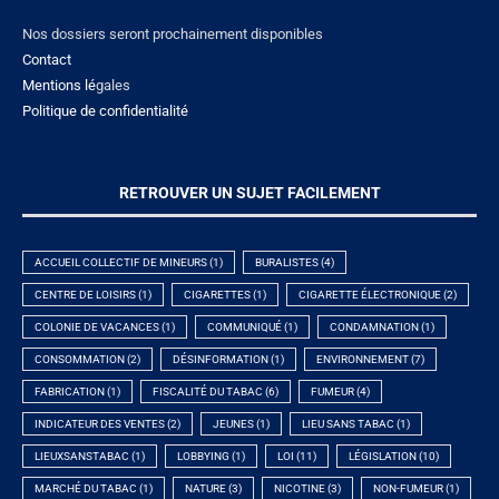
Nos dossiers seront prochainement disponibles
Contact
Mentions lé
gales
Politique de confidentialité
RETROUVER UN SUJET FACILEMENT
ACCUEIL COLLECTIF DE MINEURS
(1)
BURALISTES
(4)
CENTRE DE LOISIRS
(1)
CIGARETTES
(1)
CIGARETTE ÉLECTRONIQUE
(2)
COLONIE DE VACANCES
(1)
COMMUNIQUÉ
(1)
CONDAMNATION
(1)
CONSOMMATION
(2)
DÉSINFORMATION
(1)
ENVIRONNEMENT
(7)
FABRICATION
(1)
FISCALITÉ DU TABAC
(6)
FUMEUR
(4)
INDICATEUR DES VENTES
(2)
JEUNES
(1)
LIEU SANS TABAC
(1)
LIEUXSANSTABAC
(1)
LOBBYING
(1)
LOI
(11)
LÉGISLATION
(10)
MARCHÉ DU TABAC
(1)
NATURE
(3)
NICOTINE
(3)
NON-FUMEUR
(1)