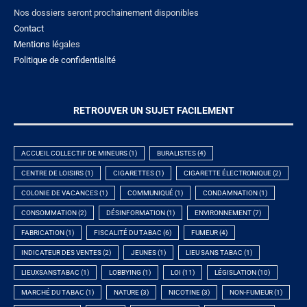
Nos dossiers seront prochainement disponibles
Contact
Mentions lé
gales
Politique de confidentialité
RETROUVER UN SUJET FACILEMENT
ACCUEIL COLLECTIF DE MINEURS
(1)
BURALISTES
(4)
CENTRE DE LOISIRS
(1)
CIGARETTES
(1)
CIGARETTE ÉLECTRONIQUE
(2)
COLONIE DE VACANCES
(1)
COMMUNIQUÉ
(1)
CONDAMNATION
(1)
CONSOMMATION
(2)
DÉSINFORMATION
(1)
ENVIRONNEMENT
(7)
FABRICATION
(1)
FISCALITÉ DU TABAC
(6)
FUMEUR
(4)
INDICATEUR DES VENTES
(2)
JEUNES
(1)
LIEU SANS TABAC
(1)
LIEUXSANSTABAC
(1)
LOBBYING
(1)
LOI
(11)
LÉGISLATION
(10)
MARCHÉ DU TABAC
(1)
NATURE
(3)
NICOTINE
(3)
NON-FUMEUR
(1)