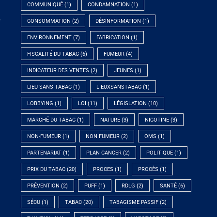
COMMUNIQUÉ
(1)
CONDAMNATION
(1)
e
CONSOMMATION
(2)
DÉSINFORMATION
(1)
ENVIRONNEMENT
(7)
FABRICATION
(1)
FISCALITÉ DU TABAC
(6)
FUMEUR
(4)
INDICATEUR DES VENTES
(2)
JEUNES
(1)
LIEU SANS TABAC
(1)
LIEUXSANSTABAC
(1)
LOBBYING
(1)
LOI
(11)
LÉGISLATION
(10)
MARCHÉ DU TABAC
(1)
NATURE
(3)
NICOTINE
(3)
NON-FUMEUR
(1)
NON FUMEUR
(2)
OMS
(1)
PARTENARIAT
(1)
PLAN CANCER
(2)
POLITIQUE
(1)
PRIX DU TABAC
(20)
PROCES
(1)
PROCÈS
(1)
PRÉVENTION
(2)
PUFF
(1)
RDLG
(2)
SANTÉ
(6)
SÉCU
(1)
TABAC
(20)
TABAGISME PASSIF
(2)