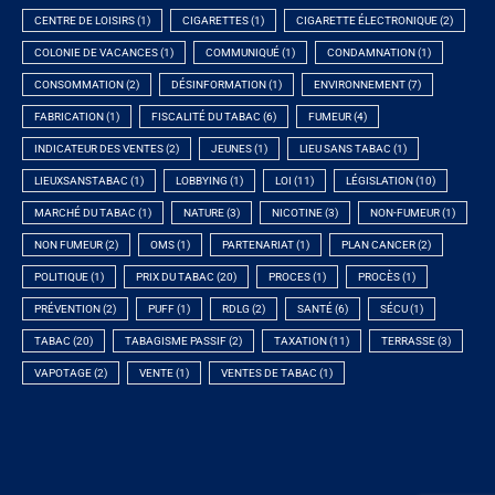
CENTRE DE LOISIRS
(1)
CIGARETTES
(1)
CIGARETTE ÉLECTRONIQUE
(2)
COLONIE DE VACANCES
(1)
COMMUNIQUÉ
(1)
CONDAMNATION
(1)
CONSOMMATION
(2)
DÉSINFORMATION
(1)
ENVIRONNEMENT
(7)
FABRICATION
(1)
FISCALITÉ DU TABAC
(6)
FUMEUR
(4)
INDICATEUR DES VENTES
(2)
JEUNES
(1)
LIEU SANS TABAC
(1)
LIEUXSANSTABAC
(1)
LOBBYING
(1)
LOI
(11)
LÉGISLATION
(10)
MARCHÉ DU TABAC
(1)
NATURE
(3)
NICOTINE
(3)
NON-FUMEUR
(1)
NON FUMEUR
(2)
OMS
(1)
PARTENARIAT
(1)
PLAN CANCER
(2)
POLITIQUE
(1)
PRIX DU TABAC
(20)
PROCES
(1)
PROCÈS
(1)
PRÉVENTION
(2)
PUFF
(1)
RDLG
(2)
SANTÉ
(6)
SÉCU
(1)
TABAC
(20)
TABAGISME PASSIF
(2)
TAXATION
(11)
TERRASSE
(3)
VAPOTAGE
(2)
VENTE
(1)
VENTES DE TABAC
(1)