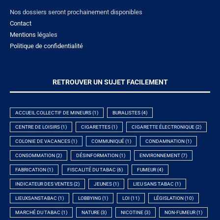
Nos dossiers seront prochainement disponibles
Contact
Mentions lé
gales
Politique de confidentialité
RETROUVER UN SUJET FACILEMENT
ACCUEIL COLLECTIF DE MINEURS
(1)
BURALISTES
(4)
CENTRE DE LOISIRS
(1)
CIGARETTES
(1)
CIGARETTE ÉLECTRONIQUE
(2)
COLONIE DE VACANCES
(1)
COMMUNIQUÉ
(1)
CONDAMNATION
(1)
CONSOMMATION
(2)
DÉSINFORMATION
(1)
ENVIRONNEMENT
(7)
FABRICATION
(1)
FISCALITÉ DU TABAC
(6)
FUMEUR
(4)
INDICATEUR DES VENTES
(2)
JEUNES
(1)
LIEU SANS TABAC
(1)
LIEUXSANSTABAC
(1)
LOBBYING
(1)
LOI
(11)
LÉGISLATION
(10)
MARCHÉ DU TABAC
(1)
NATURE
(3)
NICOTINE
(3)
NON-FUMEUR
(1)