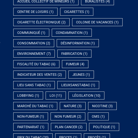
ACCUEIL COLLECTIF DE MINEURS
(1)
BURALISTES
(4)
CENTRE DE LOISIRS
(1)
CIGARETTES
(1)
CIGARETTE ÉLECTRONIQUE
(2)
COLONIE DE VACANCES
(1)
COMMUNIQUÉ
(1)
CONDAMNATION
(1)
e
CONSOMMATION
(2)
DÉSINFORMATION
(1)
ENVIRONNEMENT
(7)
FABRICATION
(1)
FISCALITÉ DU TABAC
(6)
FUMEUR
(4)
INDICATEUR DES VENTES
(2)
JEUNES
(1)
LIEU SANS TABAC
(1)
LIEUXSANSTABAC
(1)
LOBBYING
(1)
LOI
(11)
LÉGISLATION
(10)
MARCHÉ DU TABAC
(1)
NATURE
(3)
NICOTINE
(3)
NON-FUMEUR
(1)
NON FUMEUR
(2)
OMS
(1)
PARTENARIAT
(1)
PLAN CANCER
(2)
POLITIQUE
(1)
PRIX DU TABAC
(20)
PROCES
(1)
PROCÈS
(1)