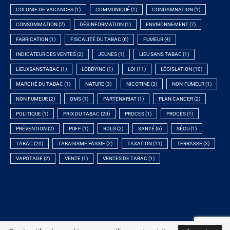
COLONIE DE VACANCES
(1)
COMMUNIQUÉ
(1)
CONDAMNATION
(1)
CONSOMMATION
(2)
DÉSINFORMATION
(1)
ENVIRONNEMENT
(7)
FABRICATION
(1)
FISCALITÉ DU TABAC
(6)
FUMEUR
(4)
INDICATEUR DES VENTES
(2)
JEUNES
(1)
LIEU SANS TABAC
(1)
LIEUXSANSTABAC
(1)
LOBBYING
(1)
LOI
(11)
LÉGISLATION
(10)
MARCHÉ DU TABAC
(1)
NATURE
(3)
NICOTINE
(3)
NON-FUMEUR
(1)
NON FUMEUR
(2)
OMS
(1)
PARTENARIAT
(1)
PLAN CANCER
(2)
POLITIQUE
(1)
PRIX DU TABAC
(20)
PROCES
(1)
PROCÈS
(1)
PRÉVENTION
(2)
PUFF
(1)
RDLG
(2)
SANTÉ
(6)
SÉCU
(1)
TABAC
(20)
TABAGISME PASSIF
(2)
TAXATION
(11)
TERRASSE
(3)
VAPOTAGE
(2)
VENTE
(1)
VENTES DE TABAC
(1)