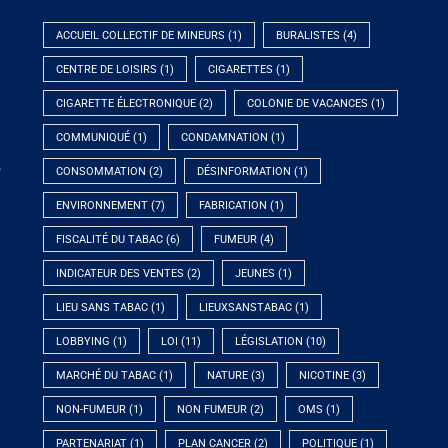
ACCUEIL COLLECTIF DE MINEURS
(1)
BURALISTES
(4)
CENTRE DE LOISIRS
(1)
CIGARETTES
(1)
CIGARETTE ÉLECTRONIQUE
(2)
COLONIE DE VACANCES
(1)
COMMUNIQUÉ
(1)
CONDAMNATION
(1)
e
CONSOMMATION
(2)
DÉSINFORMATION
(1)
ENVIRONNEMENT
(7)
FABRICATION
(1)
FISCALITÉ DU TABAC
(6)
FUMEUR
(4)
INDICATEUR DES VENTES
(2)
JEUNES
(1)
LIEU SANS TABAC
(1)
LIEUXSANSTABAC
(1)
LOBBYING
(1)
LOI
(11)
LÉGISLATION
(10)
MARCHÉ DU TABAC
(1)
NATURE
(3)
NICOTINE
(3)
NON-FUMEUR
(1)
NON FUMEUR
(2)
OMS
(1)
PARTENARIAT
(1)
PLAN CANCER
(2)
POLITIQUE
(1)