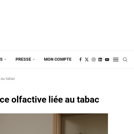
ES
PRESSE
MON COMPTE
 au tabac
e olfactive liée au tabac