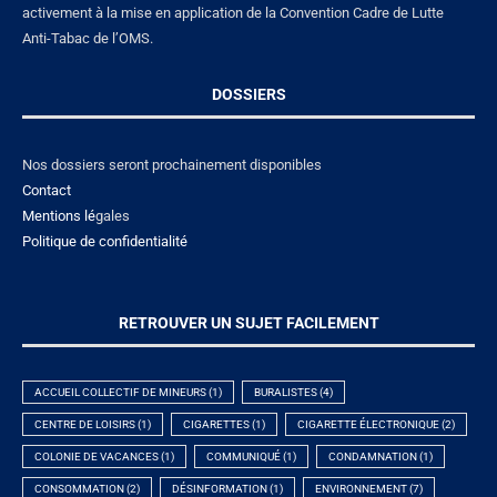
activement à la mise en application de la Convention Cadre de Lutte
Anti-Tabac de l’OMS.
DOSSIERS
Nos dossiers seront prochainement disponibles
Contact
Mentions lé
gales
Politique de confidentialité
RETROUVER UN SUJET FACILEMENT
ACCUEIL COLLECTIF DE MINEURS
(1)
BURALISTES
(4)
CENTRE DE LOISIRS
(1)
CIGARETTES
(1)
CIGARETTE ÉLECTRONIQUE
(2)
COLONIE DE VACANCES
(1)
COMMUNIQUÉ
(1)
CONDAMNATION
(1)
CONSOMMATION
(2)
DÉSINFORMATION
(1)
ENVIRONNEMENT
(7)