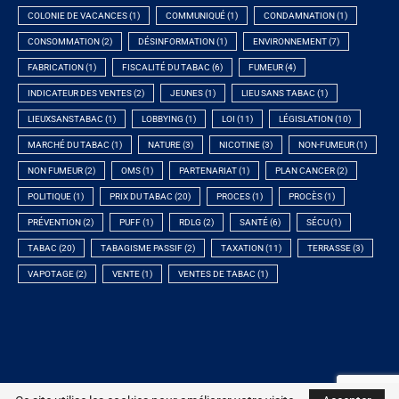
COLONIE DE VACANCES
(1)
COMMUNIQUÉ
(1)
CONDAMNATION
(1)
CONSOMMATION
(2)
DÉSINFORMATION
(1)
ENVIRONNEMENT
(7)
FABRICATION
(1)
FISCALITÉ DU TABAC
(6)
FUMEUR
(4)
INDICATEUR DES VENTES
(2)
JEUNES
(1)
LIEU SANS TABAC
(1)
LIEUXSANSTABAC
(1)
LOBBYING
(1)
LOI
(11)
LÉGISLATION
(10)
MARCHÉ DU TABAC
(1)
NATURE
(3)
NICOTINE
(3)
NON-FUMEUR
(1)
NON FUMEUR
(2)
OMS
(1)
PARTENARIAT
(1)
PLAN CANCER
(2)
POLITIQUE
(1)
PRIX DU TABAC
(20)
PROCES
(1)
PROCÈS
(1)
PRÉVENTION
(2)
PUFF
(1)
RDLG
(2)
SANTÉ
(6)
SÉCU
(1)
TABAC
(20)
TABAGISME PASSIF
(2)
TAXATION
(11)
TERRASSE
(3)
VAPOTAGE
(2)
VENTE
(1)
VENTES DE TABAC
(1)