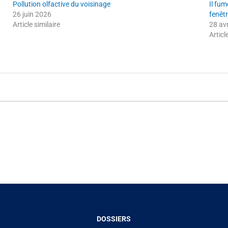
Pollution olfactive du voisinage
Il fu
26 juin 2026
fenêt
Article similaire
28 av
Articl
DOSSIERS