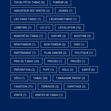
FISCALITÉ DU TABAC
(6)
FUMEUR
(4)
INDICATEUR DES VENTES
(2)
JEUNES
(1)
LIEU SANS TABAC
(1)
LIEUXSANSTABAC
(1)
LOBBYING
(1)
LOI
(11)
LÉGISLATION
(10)
MARCHÉ DU TABAC
(1)
NATURE
(3)
NICOTINE
(3)
NON-FUMEUR
(1)
NON FUMEUR
(2)
OMS
(1)
PARTENARIAT
(1)
PLAN CANCER
(2)
POLITIQUE
(1)
PRIX DU TABAC
(20)
PROCES
(1)
PROCÈS
(1)
PRÉVENTION
(2)
PUFF
(1)
RDLG
(2)
SANTÉ
(6)
SÉCU
(1)
TABAC
(20)
TABAGISME PASSIF
(2)
TAXATION
(11)
TERRASSE
(3)
VAPOTAGE
(2)
VENTE
(1)
VENTES DE TABAC
(1)