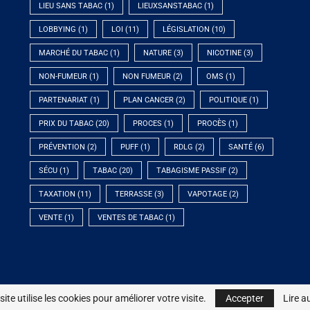
LIEU SANS TABAC
(1)
LIEUXSANSTABAC
(1)
LOBBYING
(1)
LOI
(11)
LÉGISLATION
(10)
MARCHÉ DU TABAC
(1)
NATURE
(3)
NICOTINE
(3)
NON-FUMEUR
(1)
NON FUMEUR
(2)
OMS
(1)
PARTENARIAT
(1)
PLAN CANCER
(2)
POLITIQUE
(1)
PRIX DU TABAC
(20)
PROCES
(1)
PROCÈS
(1)
PRÉVENTION
(2)
PUFF
(1)
RDLG
(2)
SANTÉ
(6)
SÉCU
(1)
TABAC
(20)
TABAGISME PASSIF
(2)
TAXATION
(11)
TERRASSE
(3)
VAPOTAGE
(2)
VENTE
(1)
VENTES DE TABAC
(1)
© 2023 - Association DNF - Tous droits réservés
site utilise les cookies pour améliorer votre visite.
site utilise les cookies pour améliorer votre visite.
Accepter
Accepter
Lire a
Lire a