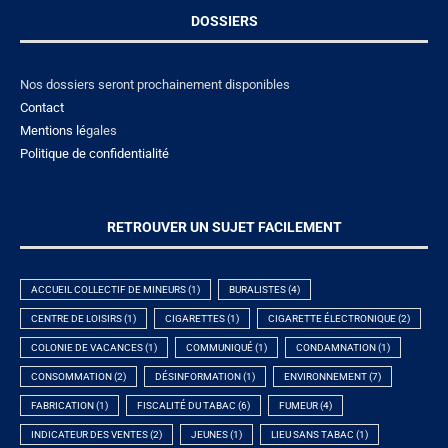
DOSSIERS
Nos dossiers seront prochainement disponibles
Contact
Mentions lé
gales
Politique de confidentialité
RETROUVER UN SUJET FACILEMENT
ACCUEIL COLLECTIF DE MINEURS
(1)
BURALISTES
(4)
CENTRE DE LOISIRS
(1)
CIGARETTES
(1)
CIGARETTE ÉLECTRONIQUE
(2)
COLONIE DE VACANCES
(1)
COMMUNIQUÉ
(1)
CONDAMNATION
(1)
CONSOMMATION
(2)
DÉSINFORMATION
(1)
ENVIRONNEMENT
(7)
FABRICATION
(1)
FISCALITÉ DU TABAC
(6)
FUMEUR
(4)
INDICATEUR DES VENTES
(2)
JEUNES
(1)
LIEU SANS TABAC
(1)