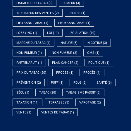
FISCALITÉ DU TABAC
(6)
FUMEUR
(4)
INDICATEUR DES VENTES
(2)
JEUNES
(1)
LIEU SANS TABAC
(1)
LIEUXSANSTABAC
(1)
LOBBYING
(1)
LOI
(11)
LÉGISLATION
(10)
MARCHÉ DU TABAC
(1)
NATURE
(3)
NICOTINE
(3)
NON-FUMEUR
(1)
NON FUMEUR
(2)
OMS
(1)
PARTENARIAT
(1)
PLAN CANCER
(2)
POLITIQUE
(1)
PRIX DU TABAC
(20)
PROCES
(1)
PROCÈS
(1)
PRÉVENTION
(2)
PUFF
(1)
RDLG
(2)
SANTÉ
(6)
SÉCU
(1)
TABAC
(20)
TABAGISME PASSIF
(2)
TAXATION
(11)
TERRASSE
(3)
VAPOTAGE
(2)
VENTE
(1)
VENTES DE TABAC
(1)