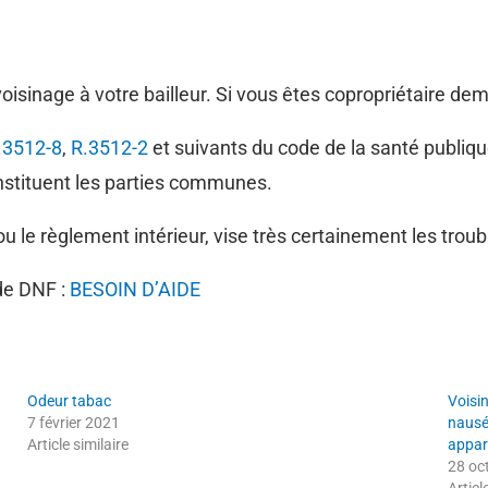
voisinage à votre bailleur. Si vous êtes copropriétaire de
.3512-8
,
R.3512-2
et suivants du code de la santé publiqu
onstituent les parties communes.
ou le règlement intérieur, vise très certainement les tro
 de DNF :
BESOIN D’AIDE
Odeur tabac
Voisi
7 février 2021
nausé
Article similaire
appar
28 oc
Articl