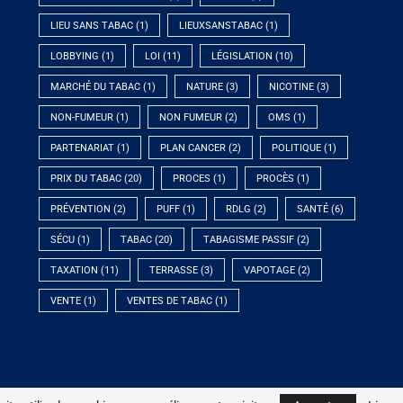
LIEU SANS TABAC
(1)
LIEUXSANSTABAC
(1)
LOBBYING
(1)
LOI
(11)
LÉGISLATION
(10)
MARCHÉ DU TABAC
(1)
NATURE
(3)
NICOTINE
(3)
NON-FUMEUR
(1)
NON FUMEUR
(2)
OMS
(1)
PARTENARIAT
(1)
PLAN CANCER
(2)
POLITIQUE
(1)
PRIX DU TABAC
(20)
PROCES
(1)
PROCÈS
(1)
PRÉVENTION
(2)
PUFF
(1)
RDLG
(2)
SANTÉ
(6)
SÉCU
(1)
TABAC
(20)
TABAGISME PASSIF
(2)
TAXATION
(11)
TERRASSE
(3)
VAPOTAGE
(2)
VENTE
(1)
VENTES DE TABAC
(1)
© 2023 - Association DNF - Tous droits réservés