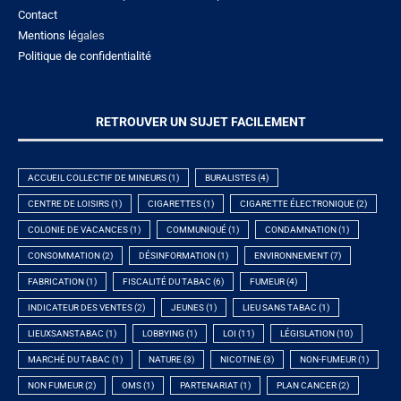
Contact
Mentions lé
gales
Politique de confidentialité
RETROUVER UN SUJET FACILEMENT
ACCUEIL COLLECTIF DE MINEURS
(1)
BURALISTES
(4)
CENTRE DE LOISIRS
(1)
CIGARETTES
(1)
CIGARETTE ÉLECTRONIQUE
(2)
COLONIE DE VACANCES
(1)
COMMUNIQUÉ
(1)
CONDAMNATION
(1)
CONSOMMATION
(2)
DÉSINFORMATION
(1)
ENVIRONNEMENT
(7)
FABRICATION
(1)
FISCALITÉ DU TABAC
(6)
FUMEUR
(4)
INDICATEUR DES VENTES
(2)
JEUNES
(1)
LIEU SANS TABAC
(1)
LIEUXSANSTABAC
(1)
LOBBYING
(1)
LOI
(11)
LÉGISLATION
(10)
MARCHÉ DU TABAC
(1)
NATURE
(3)
NICOTINE
(3)
NON-FUMEUR
(1)
NON FUMEUR
(2)
OMS
(1)
PARTENARIAT
(1)
PLAN CANCER
(2)